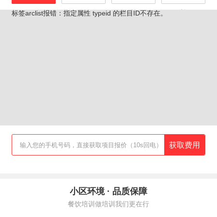
教
教
标签arclist报错：指定属性 typeid 的栏目ID不存在。
获取费用
输入您的手机号码，直接获取项目报价（10s回电）
小区环境 · 品质保障
餐饮培训做培训我们更在行