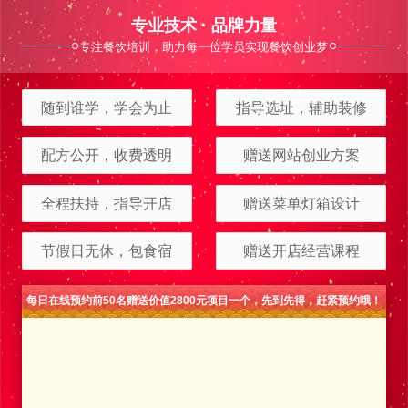
专业技术 · 品牌力量
专注餐饮培训，助力每一位学员实现餐饮创业梦
随到谁学，学会为止
指导选址，辅助装修
配方公开，收费透明
赠送网站创业方案
全程扶持，指导开店
赠送菜单灯箱设计
节假日无休，包食宿
赠送开店经营课程
每日在线预约前50名赠送价值2800元项目一个，先到先得，赶紧预约哦！