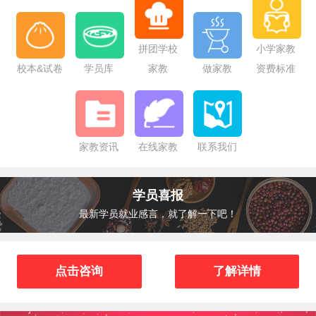
拼团学校
小学家教
校本&试卷
学员库
家教
做家教
资费标准
家教资讯
在线家教
联系我们
学员喜报
最新学员就业感言，就了解一下吧！
点击咨询
了解详情